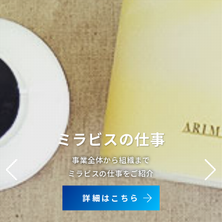
「
「
データで見る
データで見る
美」
美」
の
の
プロと
プロと
ミラビスの仕事
共にその先へ─
共にその先へ─
ミラビス
ミラビス
事業全体から組織まで
ミラビスってどんな会社なんだろう
ミラビスってどんな会社なんだろう
ミラビスという会社を数値で分析
ミラビスという会社を数値で分析
ミラビスの仕事をご紹介
創業以来のわたしたちの
創業以来のわたしたちの
数値からわかりやすく
数値からわかりやすく
使命についてご紹介
使命についてご紹介
解説します
解説します
詳細はこちら
詳細はこちら
ミラビスとは
詳細はこちら
ミラビスとは